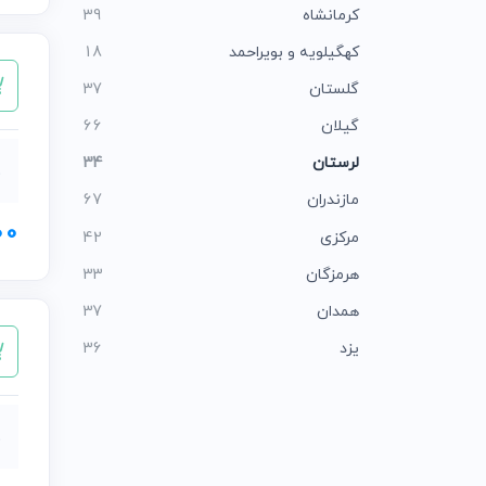
کرمانشاه
39
کهگیلویه و بویراحمد
18
گلستان
37
گیلان
66
لرستان
34
ب
مازندران
67
000
مرکزی
42
هرمزگان
33
همدان
37
یزد
36
ب