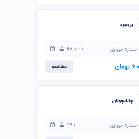
بروجرد
98,031
 شماره موبایل
ومان
مشاهده
چالانچولان
290
 شماره موبایل