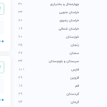
چهارمحال و بختیاری
30
خراسان جنوبی
33
خراسان رضوی
80
ب
خراسان شمالی
19
خوزستان
60
000
زنجان
25
سمنان
27
سیستان و بلوچستان
34
فارس
101
قزوین
29
قم
18
ب
کردستان
29
000
کرمان
74