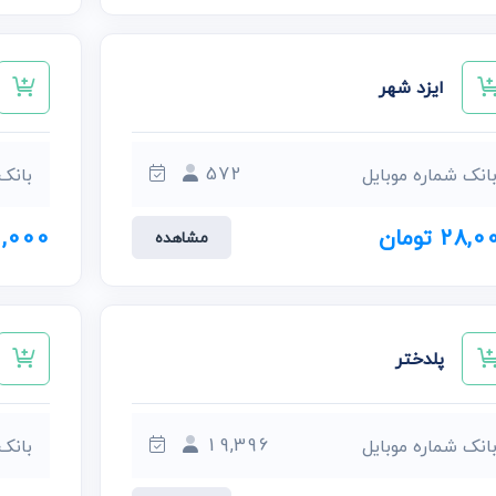
ایزد شهر
572
انک شماره موبایل
بانک
28, تومان
60,000 ت
مشاهده
پلدختر
19,396
انک شماره موبایل
بانک