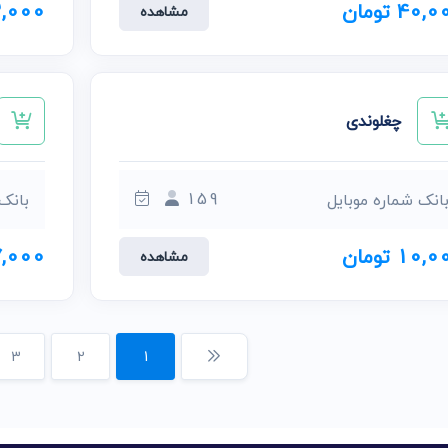
40, تومان
12,000 ت
مشاهده
چغلوندی
159
انک شماره موبایل
بانک
10, تومان
17,000 ت
مشاهده
3
2
1