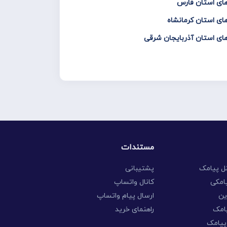
های استان فارس
های استان کرمانشاه
های استان آذربایجان شرقی
مستندات
نل پیامک
پشتیبانی
امکی
کانال واتساپ
ین
ارسال پیام واتساپ
امک
راهنمای خرید
 پیامک