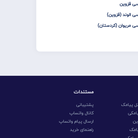
سی قزوین
ی الوند (قزوین)
سی مریوان (کردستان)
مستندات
نل پیامک
پشتیبانی
امکی
کانال واتساپ
ین
ارسال پیام واتساپ
امک
راهنمای خرید
 پیامک