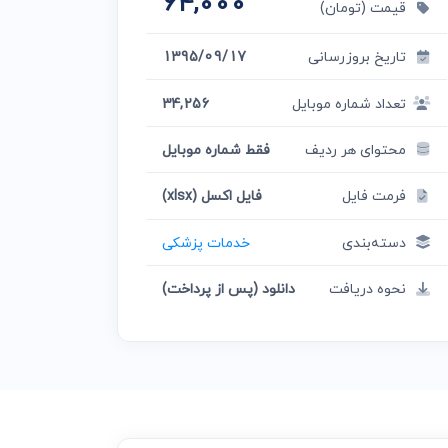
64,000
قیمت (تومان)
تاریخ بروزرسانی
1395/09/17
تعداد شماره موبایل
34,256
محتوای هر ردیف
فقط شماره موبایل
فرمت فایل
فایل اکسل (xlsx)
دسته‌بندی
خدمات پزشکی
نحوه دریافت
دانلود (پس از پرداخت)