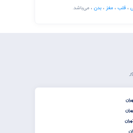
،
قلب
،
مغز
،
بدن
، می‌باشد.
ر
ران
هران
هران
ان