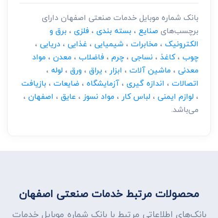
بانک شماره موبایل خدمات صنعتی اصفهان دارای
برچسب‌های
صنایع
،
بسته بندی
،
فلزی
،
برق و
الکترونیک
،
مخابرات
،
شیمیایی
،
غذایی
،
دریایی
،
چوب
،
کاغذ
،
نساجی
،
چرم
،
فاضلاب
،
معدن
،
مواد
معدنی
،
ماشین آلات
،
ابزار
،
یراق
،
ورق
،
لوله
،
اتصالات
،
اندازه گیری
،
آزمایشگاه
،
ضایعات
،
بازیافت
،
لوازم ایمنی
،
لباس کار
،
مواد نسوز
،
عایق
،
اصفهان
،
می‌باشد.
محصولات مرتبط خدمات صنعتی اصفهان
بانک‌های اطلاعاتی مرتبط با بانک شماره موبایل خدمات